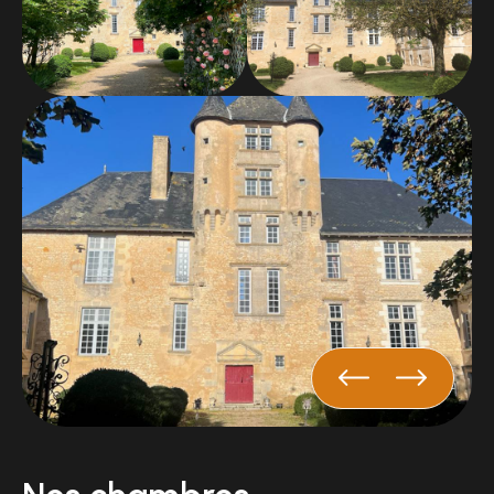
porter par la douceur du Poitou. Le château est idéal
pour une escapade romantique, un séjour en famille
ou un week-end au calme.
Pourquoi choisir le Château d'Avanton ?
Un hébergement de charme dans un véritable
château Renaissance
Un décor authentique, chargé d'histoire
Une atmosphère calme et romantique
Une proximité idéale avec Poitiers et le Futuroscope
Un accès rapide depuis la sortie d'autoroute A28
Offrez-vous un séjour inoubliable et laissez le
charme du
Château d'Avanton
opérer.