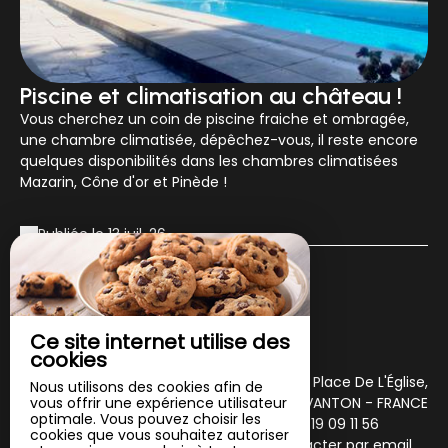
Piscine et climatisation au château !
Vous cherchez un coin de piscine fraiche et ombragée,
une chambre climatisée, dépêchez-vous, il reste encore
quelques disponibilités dans les chambres climatisées
Mazarin, Cône d'or et Pinède !
Publiée le 13 juil. 26
Découvrir
nos news
Ce site internet utilise des
cookies
5 Place De L'Église,
Nous utilisons des cookies afin de
vous offrir une expérience utilisateur
86170 AVANTON - FRANCE
optimale. Vous pouvez choisir les
+33 6 19 09 11 56
cookies que vous souhaitez autoriser
Contacter par email