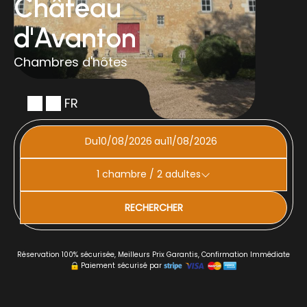
Château
d'Avanton
Chambres d'hôtes
FR
Du
au
1
chambre /
2
adultes
RECHERCHER
Réservation 100% sécurisée, Meilleurs Prix Garantis, Confirmation Immédiate
Paiement sécurisé par