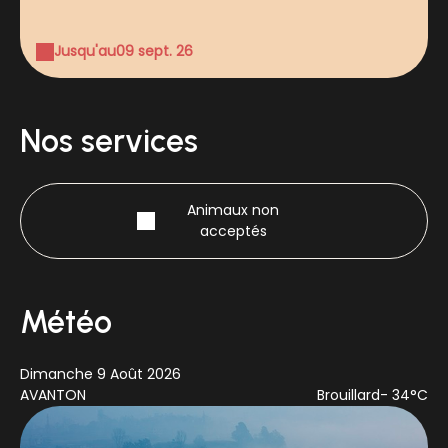
Jusqu'au
09 sept. 26
Nos services
Animaux non
acceptés
Météo
Dimanche 9 Août 2026
Lu
AVANTON
Brouillard
- 34°C
AV