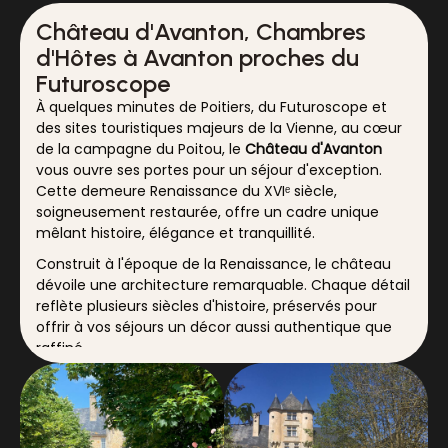
Château d'Avanton, Chambres
d'Hôtes à Avanton proches du
Futuroscope
À quelques minutes de Poitiers, du Futuroscope et
des sites touristiques majeurs de la Vienne, au cœur
de la campagne du Poitou, le
Château d'Avanton
vous ouvre ses portes pour un séjour d'exception.
Cette demeure Renaissance du XVIᵉ siècle,
soigneusement restaurée, offre un cadre unique
mêlant histoire, élégance et tranquillité.
Construit à l'époque de la Renaissance, le château
dévoile une architecture remarquable. Chaque détail
reflète plusieurs siècles d'histoire, préservés pour
offrir à vos séjours un décor aussi authentique que
raffiné.
Commencez la journée par un délicieux petit-
déjeuner servi dans le Grand Salon de la Licorne,
explorez les jardins verdoyants, profitez de la
quiétude des espaces extérieurs et laissez-vous